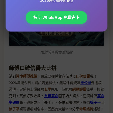
2026運勢即時知道
按此 WhatsApp 免費占卜
關於流年的專業插圖
師傅口碑信譽大比拼
講到
算命師傅推薦
，最重要梗係留意佢哋嘅
口碑信譽
啦！
2026年嘅今日，資訊流通得快，無論係傳統嘅
車公廟
外擺檔
師傅，定係網上爆紅嘅
玄學
KOL，佢哋嘅
網民評價
幾乎一搜就
見到，真係好難收埋。
香港算命
圈子話大唔大，邊個師傅
算命
準確度
高、邊個成日「失手」，好快就會傳開。好似
徐子平
同
徐子平
呢啲響噹噹名字，固然有大量fans分享
命理諮詢
經驗，