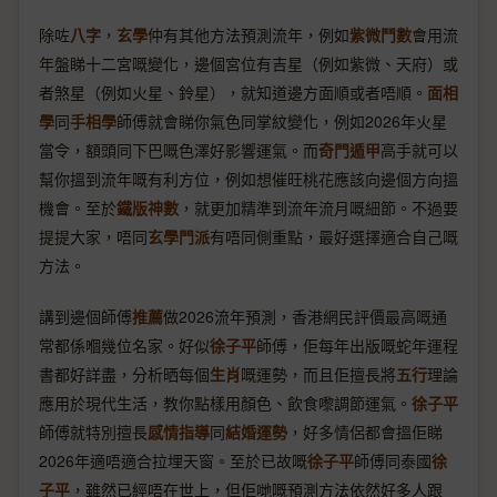
除咗
八字
，
玄學
仲有其他方法預測流年，例如
紫微鬥數
會用流
年盤睇十二宮嘅變化，邊個宮位有吉星（例如紫微、天府）或
者煞星（例如火星、鈴星），就知道邊方面順或者唔順。
面相
學
同
手相學
師傅就會睇你氣色同掌紋變化，例如2026年火星
當令，額頭同下巴嘅色澤好影響運氣。而
奇門遁甲
高手就可以
幫你搵到流年嘅有利方位，例如想催旺桃花應該向邊個方向搵
機會。至於
鐵版神數
，就更加精準到流年流月嘅細節。不過要
提提大家，唔同
玄學門派
有唔同側重點，最好選擇適合自己嘅
方法。
講到邊個師傅
推薦
做2026流年預測，香港網民評價最高嘅通
常都係嗰幾位名家。好似
徐子平
師傅，佢每年出版嘅蛇年運程
書都好詳盡，分析晒每個
生肖
嘅運勢，而且佢擅長將
五行
理論
應用於現代生活，教你點樣用顏色、飲食嚟調節運氣。
徐子平
師傅就特別擅長
感情指導
同
結婚運勢
，好多情侶都會搵佢睇
2026年適唔適合拉埋天窗。至於已故嘅
徐子平
師傅同泰國
徐
子平
，雖然已經唔在世上，但佢哋嘅預測方法依然好多人跟