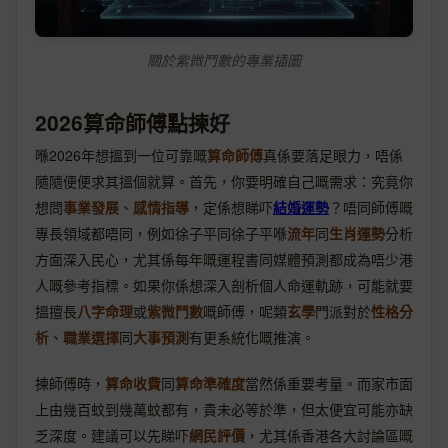
關於紫微鬥數的專業插圖
2026算命師傅點揀好
喺2026年想搵到一位可靠嘅
算命師傅
真係要落足眼力，唔係
隨隨便便求其搵個就算。首先，你要明確自己嘅需求：究竟你
想問
事業發展
、
感情指導
，定係想睇吓
結婚運勢
？唔同師傅嘅
專長領域都唔同，例如徐子平同徐子平喺
流年
同
生肖運勢
分析
方面深入民心，尤其係每年嘅運程書同媒體預測都成為唔少港
人嘅參考指標。如果你係想深入剖析個人命運軌跡，可能就要
搵擅長
八字命理
或
紫微鬥數
嘅師傅，呢類
玄學
門派對於
性格分
析
、
職業選擇
同
大事預測
有更系統化嘅推演。
揀師傅時，
算命收費
同
算命準確度
當然係重要考量。而家市面
上由幾百蚊到幾萬蚊都有，貴未必等於準，但太便宜可能亦缺
乏深度。建議可以先睇吓
網民評價
，尤其係香港各大討論區嘅