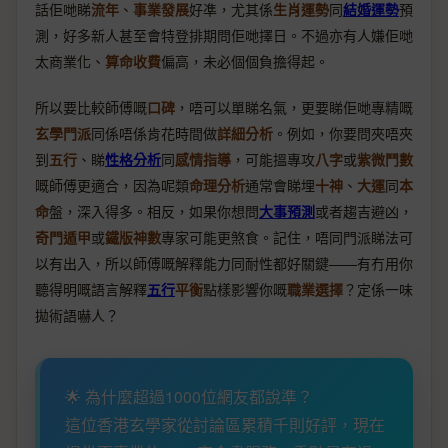
話佢哋睇
流年
、
事業發展
好凖，尤其係
生肖運勢
同
結婚運勢
預
測，好多新人甚至會特登排期問佢哋擇日。不過亦有人嫌佢哋
太商業化、
算命收費
偏高，未必個個負擔得起。
所以要比較師傅嘅
口碑
，唔可以單睇名氣，更要睇佢哋專精嘅
玄學門派
同係唔係肯花時間做
詳細分析
。例如，你要問夾唔夾
到
五行
、睇
性格分析
同
感情指導
，可能搵專攻
八字
或
紫微鬥數
嘅師傅更適合，因為呢類
命理分析
通常會睇埋
十神
、
大運
同
本
命
盤，深入得多。相反，如果你想問
大事預測
或者趨吉避凶，
奇門遁甲
或
鐵版神數
專家可能更煞食。記住，唔同門派睇法可
以有出入，所以師傅嘅解釋能力同耐性都好關鍵——有冇用你
聽得明嘅語言解釋
五行
平衡
點樣影響你嘅
職業選擇
？定係一味
拋術語嚇人？
🌟 為什麼超過1000位網友都說準？
這位香港玄學家從討論區累積千則好評，現在