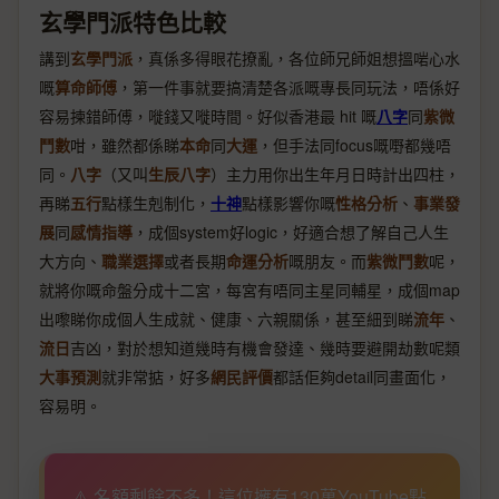
玄學門派特色比較
講到
玄學門派
，真係多得眼花撩亂，各位師兄師姐想搵啱心水
嘅
算命師傅
，第一件事就要搞清楚各派嘅專長同玩法，唔係好
容易揀錯師傅，嘥錢又嘥時間。好似香港最 hit 嘅
八字
同
紫微
鬥數
咁，雖然都係睇
本命
同
大運
，但手法同focus嘅嘢都幾唔
同。
八字
（又叫
生辰八字
）主力用你出生年月日時計出四柱，
再睇
五行
點樣生剋制化，
十神
點樣影響你嘅
性格分析
、
事業發
展
同
感情指導
，成個system好logic，好適合想了解自己人生
大方向、
職業選擇
或者長期
命運分析
嘅朋友。而
紫微鬥數
呢，
就將你嘅命盤分成十二宮，每宮有唔同主星同輔星，成個map
出嚟睇你成個人生成就、健康、六親關係，甚至細到睇
流年
、
流日
吉凶，對於想知道幾時有機會發達、幾時要避開劫數呢類
大事預測
就非常掂，好多
網民評價
都話佢夠detail同畫面化，
容易明。
⚠️ 名額剩餘不多！這位擁有130萬YouTube點