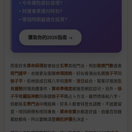
• 今年運勢是好是壞?
• 財運事業運何時到?
• 哪個時期最適合投資?
獲取你的2026指南 →
而家好多
算命師傅
都會結合
玄學
其他門派，例如
紫微鬥數
或者
奇門遁甲
，去做更全面嘅
命理諮詢
。好似香港出名嘅
徐子平
同
徐子平
，佢哋就成日將八字同
流年
、
流日
結合，幫客仔預測
生
肖運勢
同埋具體事件，
算命準確度
都幾受網民認可。另外，
徐
子平
嘅
鐵版神數
同泰國
徐子平
嘅占卜方法，雖然唔係純八字，
但都係
玄學門派
中嘅經典，好多人都會特登去請教。不過要留
意，唔同師傅有唔同專長，
算命收費
亦都差好遠，由幾百到幾
萬蚊都有，所以要睇清楚
網民評價
先決定。