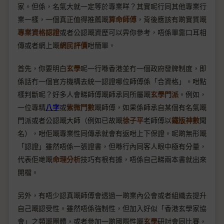
家。但係，名氣大就一定等於專業咩？其實呢行同其他專業行
業一樣，一個真正值得推薦嘅
算命師傅
，背後應該有啲實質嘅
專業資格認證
或者公認嘅資歷可以畀你參考，唔係單靠口耳相
傳或者網上嘅
網民評價
咁簡單。
首先，你要明白
玄學
呢一行喺香港並冇一個政府發牌制度，即
係話冇一個官方機構去統一認證哪位師傅係「合資格」。咁點
樣判斷呢？好多人會睇師傅嘅師承同所屬嘅
玄學門派
。例如，
一位專精
八字
或
紫微鬥數
嘅師傅，如果係師承自某個有名氣嘅
門派或者公認嘅大師（例如已故嘅
徐子平
老師傅以
鐵版神數
聞
名），咁佢嘅專業性同傳承就會有返咁上下保證。呢啲無形嘅
「認證」雖然唔係一張證書，但喺行內同客人眼中極有分量，
代表佢哋嘅
命理分析
技巧有根有據，唔係自己睇兩本書就出來
開檔。
另外，有唔少認真嘅師傅會透過一啲業內公會或者組織去提升
自己嘅認受性。雖然唔係強制性，但加入好似「香港玄學家協
會」之類嘅團體，或者參加一啲國際性嘅
玄學
研討會同比賽，