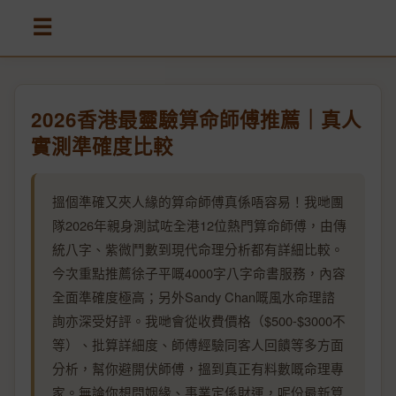
☰
2026香港最靈驗算命師傅推薦｜真人
實測準確度比較
搵個準確又夾人緣的算命師傅真係唔容易！我哋團
隊2026年親身測試咗全港12位熱門算命師傅，由傳
統八字、紫微鬥數到現代命理分析都有詳細比較。
今次重點推薦徐子平嘅4000字八字命書服務，內容
全面準確度極高；另外Sandy Chan嘅風水命理諮
詢亦深受好評。我哋會從收費價格（$500-$3000不
等）、批算詳細度、師傅經驗同客人回饋等多方面
分析，幫你避開伏師傅，搵到真正有料數嘅命理專
家。無論你想問姻緣、事業定係財運，呢份最新算