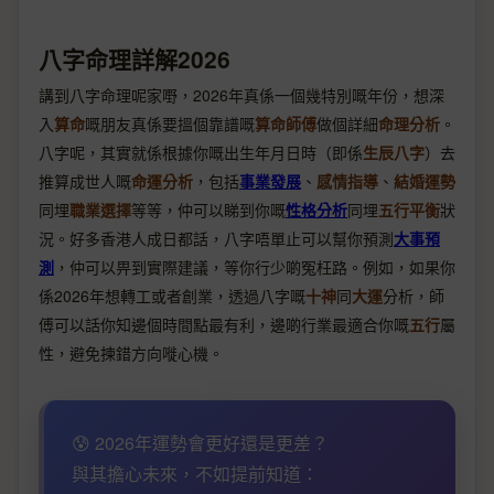
八字命理詳解2026
講到八字命理呢家嘢，2026年真係一個幾特別嘅年份，想深
入
算命
嘅朋友真係要搵個靠譜嘅
算命師傅
做個詳細
命理分析
。
八字呢，其實就係根據你嘅出生年月日時（即係
生辰八字
）去
推算成世人嘅
命運分析
，包括
事業發展
、
感情指導
、
結婚運勢
同埋
職業選擇
等等，仲可以睇到你嘅
性格分析
同埋
五行平衡
狀
況。好多香港人成日都話，八字唔單止可以幫你預測
大事預
測
，仲可以畀到實際建議，等你行少啲冤枉路。例如，如果你
係2026年想轉工或者創業，透過八字嘅
十神
同
大運
分析，師
傅可以話你知邊個時間點最有利，邊啲行業最適合你嘅
五行
屬
性，避免揀錯方向嘥心機。
😰 2026年運勢會更好還是更差？
與其擔心未來，不如提前知道：