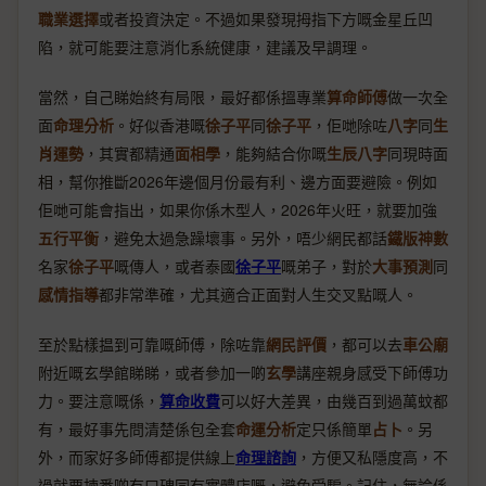
職業選擇
或者投資決定。不過如果發現拇指下方嘅金星丘凹
陷，就可能要注意消化系統健康，建議及早調理。
當然，自己睇始終有局限，最好都係搵專業
算命師傅
做一次全
面
命理分析
。好似香港嘅
徐子平
同
徐子平
，佢哋除咗
八字
同
生
肖運勢
，其實都精通
面相學
，能夠結合你嘅
生辰八字
同現時面
相，幫你推斷2026年邊個月份最有利、邊方面要避險。例如
佢哋可能會指出，如果你係木型人，2026年火旺，就要加強
五行平衡
，避免太過急躁壞事。另外，唔少網民都話
鐵版神數
名家
徐子平
嘅傳人，或者泰國
徐子平
嘅弟子，對於
大事預測
同
感情指導
都非常準確，尤其適合正面對人生交叉點嘅人。
至於點樣揾到可靠嘅師傅，除咗靠
網民評價
，都可以去
車公廟
附近嘅玄學館睇睇，或者參加一啲
玄學
講座親身感受下師傅功
力。要注意嘅係，
算命收費
可以好大差異，由幾百到過萬蚊都
有，最好事先問清楚係包全套
命運分析
定只係簡單
占卜
。另
外，而家好多師傅都提供線上
命理諮詢
，方便又私隱度高，不
過就要揀番啲有口碑同有實體店嘅，避免受騙。記住，無論係