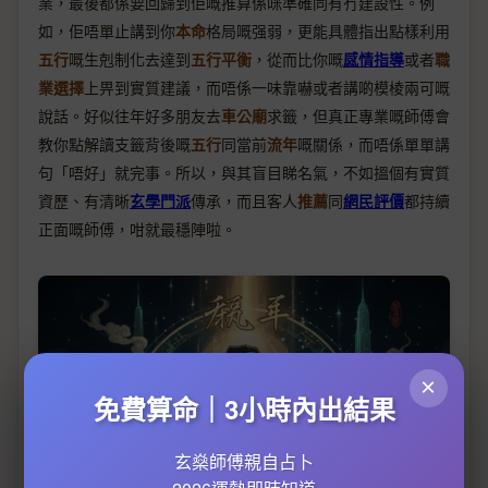
業，最後都係要回歸到佢嘅推算係咪準確同有冇建設性。例
如，佢唔單止講到你
本命
格局嘅强弱，更能具體指出點樣利用
五行
嘅生剋制化去達到
五行平衡
，從而比你嘅
感情指導
或者
職
業選擇
上畀到實質建議，而唔係一味靠嚇或者講啲模棱兩可嘅
說話。好似往年好多朋友去
車公廟
求籤，但真正專業嘅師傅會
教你點解讀支籤背後嘅
五行
同當前
流年
嘅關係，而唔係單單講
句「唔好」就完事。所以，與其盲目睇名氣，不如搵個有實質
資歷、有清晰
玄學門派
傳承，而且客人
推薦
同
網民評價
都持續
正面嘅師傅，咁就最穩陣啦。
×
免費算命｜3小時內出結果
玄燊師傅親自占卜