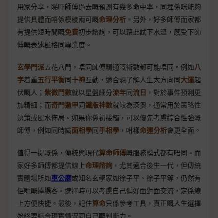
用家分享，睇吓師傅過去嘅預測有幾多命中率，同埋係咪能夠
提供具體而唔係模棱兩可嘅
命理分析
。另外，好多師傅而家都
有提供短時間嘅
免費
初步諮詢，可以藉此試下水溫，感受下師
傅嘅表述風格同專業度。
玄學門派
五花八門，唔同師傅精通嘅術數都可能唔同。例如
八
字
着重
五行平衡
同
十神
互動，適合想了解人生大方向同
大運
起
伏嘅人；
紫微鬥數
就以星盤細分
流年
同
流日
，對於事件預測更
加精細；而
奇門遁甲
同
鐵版神數
就較為深奧，通常用於策略性
決策或風水佈局。如果你係初接觸，可以優先考慮綜合性強嘅
師傅，例如同時識
面相學
同
手相學
，咁樣
命運分析
會更全面。
值得一提嘅係，傳統與現代
算命師傅
嘅服務模式都有唔同。而
家好多師傅都提供線上
命理諮詢
，尤其適合後生一代，但傳統
實體場所如
車公廟
或知名玄學家如徐子平、徐子平等，仍然有
佢哋嘅捧場客。選擇時可以考慮自己偏好面對面交流，定係線
上方便快捷。最後，記住
算命
只係參考工具，真正嘅人生選擇
始終要結合現實情況同自己嘅判斷力。