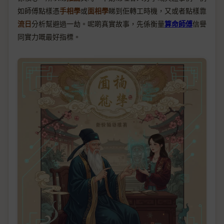
如師傅點樣憑
手相學
或
面相學
睇到佢轉工時機，又或者點樣靠
流日
分析幫避過一劫。呢啲真實故事，先係衡量
算命師傅
信譽
同實力嘅最好指標。