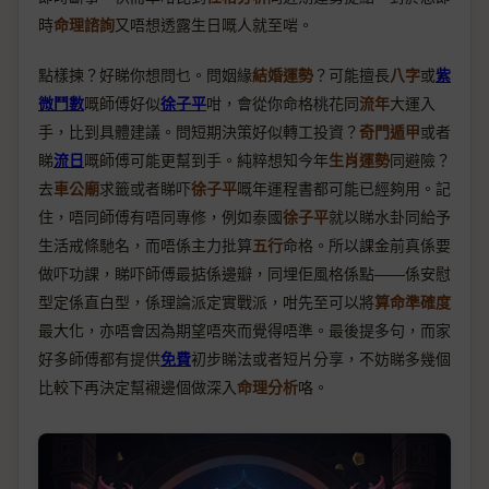
時
命理諮詢
又唔想透露生日嘅人就至啱。
點樣揀？好睇你想問乜。問姻緣
結婚運勢
？可能擅長
八字
或
紫
微鬥數
嘅師傅好似
徐子平
咁，會從你命格桃花同
流年
大運入
手，比到具體建議。問短期決策好似轉工投資？
奇門遁甲
或者
睇
流日
嘅師傅可能更幫到手。純粹想知今年
生肖運勢
同避險？
去
車公廟
求籤或者睇吓
徐子平
嘅年運程書都可能已經夠用。記
住，唔同師傅有唔同專修，例如泰國
徐子平
就以睇水卦同給予
生活戒條馳名，而唔係主力批算
五行
命格。所以課金前真係要
做吓功課，睇吓師傅最掂係邊瓣，同埋佢風格係點——係安慰
型定係直白型，係理論派定實戰派，咁先至可以將
算命準確度
最大化，亦唔會因為期望唔夾而覺得唔準。最後提多句，而家
好多師傅都有提供
免費
初步睇法或者短片分享，不妨睇多幾個
比較下再決定幫襯邊個做深入
命理分析
咯。