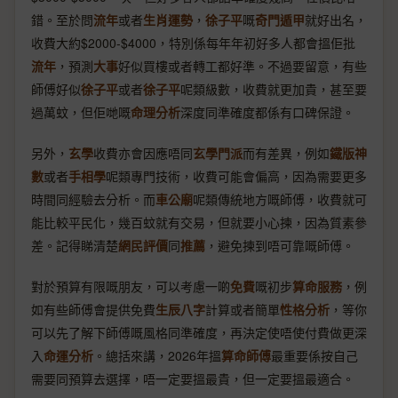
錯。至於問
流年
或者
生肖運勢
，
徐子平
嘅
奇門遁甲
就好出名，
收費大約$2000-$4000，特別係每年年初好多人都會搵佢批
流年
，預測
大事
好似買樓或者轉工都好準。不過要留意，有些
師傅好似
徐子平
或者
徐子平
呢類級數，收費就更加貴，甚至要
過萬蚊，但佢哋嘅
命理分析
深度同準確度都係有口碑保證。
另外，
玄學
收費亦會因應唔同
玄學門派
而有差異，例如
鐵版神
數
或者
手相學
呢類專門技術，收費可能會偏高，因為需要更多
時間同經驗去分析。而
車公廟
呢類傳統地方嘅師傅，收費就可
能比較平民化，幾百蚊就有交易，但就要小心揀，因為質素參
差。記得睇清楚
網民評價
同
推薦
，避免揀到唔可靠嘅師傅。
對於預算有限嘅朋友，可以考慮一啲
免費
嘅初步
算命服務
，例
如有些師傅會提供免費
生辰八字
計算或者簡單
性格分析
，等你
可以先了解下師傅嘅風格同準確度，再決定使唔使付費做更深
入
命運分析
。總括來講，2026年搵
算命師傅
最重要係按自己
需要同預算去選擇，唔一定要搵最貴，但一定要搵最適合。