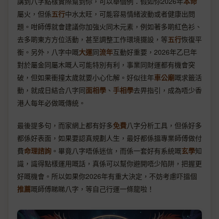
講到八字點樣實際幫到你，可以舉個例：假如你2026年
本命
屬火，但係
五行
中水太旺，可能容易情緒波動或者健康出問
題。咁師傅就會建議你加強火同木元素，例如著多啲紅色衫、
去多啲東方方位活動，甚至調整工作環境擺設，等
五行
恢復平
衡。另外，八字中嘅
大運
同
流年
互動好重要，2026年乙巳年
對於屬金同屬木嘅人可能特別有利，事業同財運都有機會突
破，但如果衝撞太歲就要小心化解。好似往年
車公廟
嘅求籤活
動，就成日結合八字同
面相學
、
手相學
去畀指引，成為唔少香
港人每年必做嘅傳統。
最後提多句，而家網上都有好多
免費
八字分析工具，但係好多
都係好表面，如果要認真規劃人生，最好都係搵專業師傅做付
費
命理諮詢
。畢竟八字唔係迷信，而係一套好有系統嘅
玄學
知
識，識得點樣運用嘅話，真係可以幫你避開唔少陷阱，把握更
好嘅機會。所以如果你2026年有重大決定，不妨考慮吓搵個
推薦
嘅師傅睇睇八字，等自己行運一條龍啦！