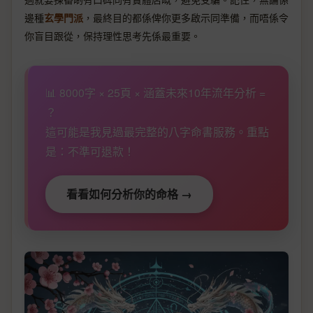
邊種
玄學門派
，最終目的都係俾你更多啟示同準備，而唔係令
你盲目跟從，保持理性思考先係最重要。
📊 8000字 × 25頁 × 涵蓋未來10年流年分析 =
？
這可能是我見過最完整的八字命書服務。重點
是：不準可退款！
看看如何分析你的命格 →