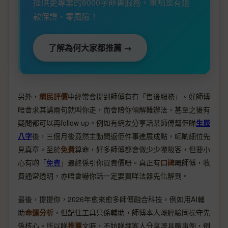
提供更專業的8000字命書服務。重點是有退
款保證，零風險！
了解為何大家都推薦 →
另外，
網民評價
中經常會提到師傅有冇「售後服務」。好師傅
唔會求其講兩句就叫你走，而會陪你傾解難辦法，甚至之後有
疑問都可以再follow up。例如有網友分享話某師傅幫佢睇
生辰
八字
後，三個月後竟然主動問返佢件事進展成點，呢啲細位先
見真章。至於
免費
算命，好多師傅都會做少少嚟吸客，但要小
心有啲「
免費
」最終係引你買貴價嘢。真正有
口碑
嘅師傅，收
費通常透明，亦唔會嚇你話一定要買咩法器先化解到。
最後，提提你，2026年愈來愈多師傅融合科技，例如用AI輔
助
命運分析
，但記住工具只係輔助，師傅本人嘅經驗同操守先
係核心。所以睇
推薦
文時，不妨睇埋客人分享嘅具體事例，例