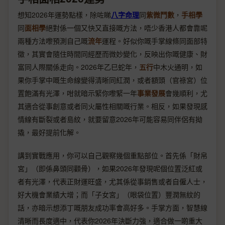
想知2026年運勢點樣，除咗睇
八字命理
同
紫微鬥數
，
手相學
同
面相學
絕對係一個又快又直接嘅方法，唔少香港人都會靠呢
兩種方法嚟預測自己嘅
流年
運程。好似你嘅手掌線條同面部特
徵，其實會隨住時間同經歷而微妙變化，反映出你嘅健康、財
富同人際關係走向。2026年乙巳蛇年，
五行
中木火通明，如
果你手掌中嘅生命線變得清晰同紅潤，或者額頭（官祿宮）位
置飽滿有光澤，咁就暗示緊你嚟緊一年
事業發展
會幾順利，尤
其適合從事創意或者同火屬性相關嘅行業。相反，如果發現感
情線有斷裂或者島紋，就要留意2026年可能容易同伴侶有拗
撬，最好提前化解。
講到實戰應用，你可以自己觀察幾個重點部位。首先係「財帛
宮」（即係鼻頭同顴骨），如果2026年發現呢個位置泛紅或
者有光澤，代表正財運旺盛，尤其係從事銷售或者自僱人士，
好大機會業績大增；而「子女宮」（眼袋位置）豐潤無紋的
話，亦暗示想添丁嘅朋友成功率會高好多。手掌方面，智慧線
清晰而長度適中，代表你2026年決斷力強，適合做一啲重大