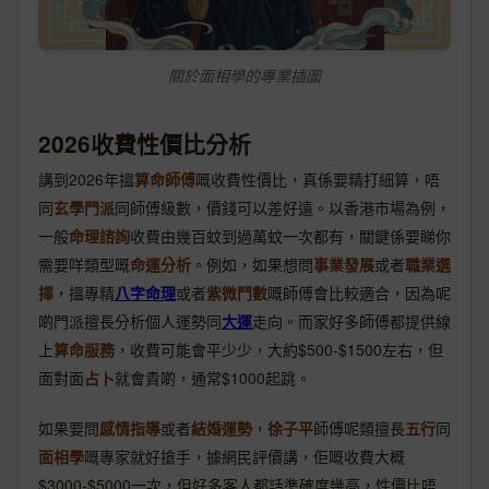
關於面相學的專業插圖
2026收費性價比分析
講到2026年搵
算命師傅
嘅收費性價比，真係要精打細算，唔
同
玄學門派
同師傅級數，價錢可以差好遠。以香港市場為例，
一般
命理諮詢
收費由幾百蚊到過萬蚊一次都有，關鍵係要睇你
需要咩類型嘅
命運分析
。例如，如果想問
事業發展
或者
職業選
擇
，搵專精
八字命理
或者
紫微鬥數
嘅師傅會比較適合，因為呢
啲門派擅長分析個人運勢同
大運
走向。而家好多師傅都提供線
上
算命服務
，收費可能會平少少，大約$500-$1500左右，但
面對面
占卜
就會貴啲，通常$1000起跳。
如果要問
感情指導
或者
結婚運勢
，
徐子平
師傅呢類擅長
五行
同
面相學
嘅專家就好搶手，據網民評價講，佢嘅收費大概
$3000-$5000一次，但好多客人都話準確度幾高，性價比唔