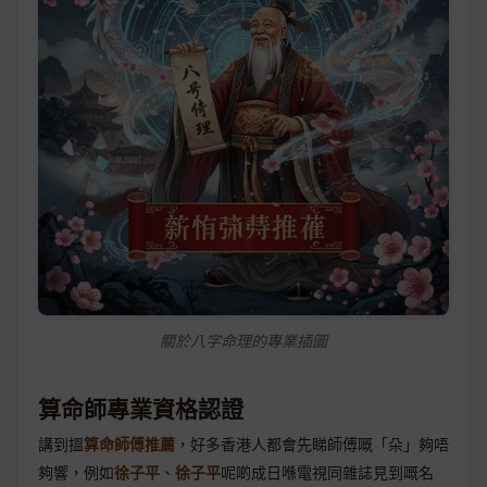
關於八字命理的專業插圖
算命師專業資格認證
講到搵
算命師傅推薦
，好多香港人都會先睇師傅嘅「朵」夠唔
夠響，例如
徐子平
、
徐子平
呢啲成日喺電視同雜誌見到嘅名