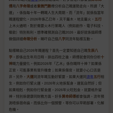
傅
用
八字命理
或者
紫微鬥數
嚟分析自己嘅運勢走向。所謂「大
運」，係指每十年一轉嘅人生大周期，而「流年」就係指當年
嘅運程變化。2026年係乙巳年，天干屬木，地支屬火，
五行
上木火通明，對於需要火木行業嘅人（例如創作、電子科技、
餐飲）特別有利。想準確預測自己嘅2026，最好就係搵師傅
做個詳細
命理分析
，睇吓自己個
八字
同流年點樣互動。
點樣睇自己2026年嘅運程？首先一定要知道自己嘅
生辰八
字
，即係出生年月日時，排出四柱之後，師傅就會同你分析
十
神
嘅力量變化。例如2026年「乙木」係你嘅咩十神？如果係
正官，可能事業有晉升機會；如果係傷官，就要小心口舌是
非。另外，
大運
同流年嘅互動好緊要，如果大運同
流年
五行
相
生，例如你行緊火運，2026年火地係幫身，運氣自然好；但
如果相剋，例如你行緊金運，2026年火旺剋金，就要格外留
神，特別係健康同財務方面。好多
算命師傅
都會強調，流年預
測唔係宿命論，而係比你一個預警，等你可以早啲部署，化解
危機。