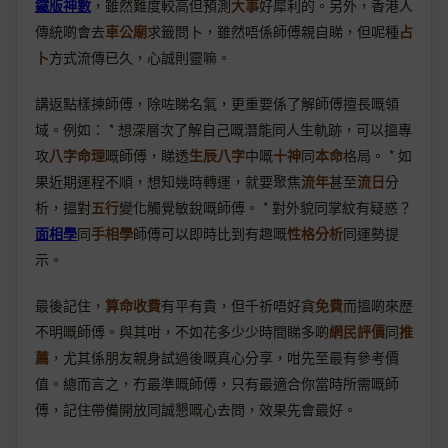
鐵版神數
，雖然難度較高但預測
大事
好犀利的。另外，香港人
傳統啲會去
車公廟
求籤問卜，雖然唔係師傅親自睇，但呢種
占
卜
方式流傳已久，心誠則靈嘛。
講返點樣揀師傅，除咗睇名氣，更重要係了解師傅擅長嘅領
域。例如： * 想深層次了解自己嘅潛能同人生軌跡，可以搵專
攻
八字命理
嘅師傅，睇透
生辰八字
中嘅
十神
同
本命
格局。 * 如
果近期運程不順，想知幾時轉運，就要聚焦
流年
甚至
流日
分
析，搵對
五行
變化觸覺敏銳嘅師傅。 * 對外貌同掌紋有疑惑？
面相學
同
手相學
師傅可以即時比到有趣嘅
性格分析
同運勢提
示。
最後記住，
算命收費
有平有貴，但千祈唔好貪
免費
而搵啲來歷
不明嘅師傅。與其咁，不如花多少少時間睇多啲
網民評價
同
推
薦
，尤其係朋友親身試過後嘅真心分享，咁先至最有參考價
值。總而言之，冇最準嘅師傅，只有最適合你當時所需嘅師
傅，記住帶備開放同誠懇嘅心去問，效果先會最好。