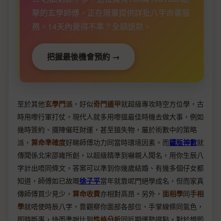
擊的玄學師傅，正在限量提供詳批八字命書服
務。14天內覺得不準？全額退款。
把握最後機會預約 →
至於其他
玄學門派
，好似
奇門遁甲
就超級專攻時空方位學，古
時用嚟行軍打仗，現代人就多用嚟搵最佳時機去做大事，例如
幾時簽約、擺陣催旺財運，甚至搵失物，屬於術數中的策略
派，
算命準確度
好睇師傅功力同當時環境因素。而
鐵版神數
就
傳聞係北宋邵雍所創，以超級精準到嚇親人聞名，用你生辰八
字計出唔同條文，答案可以準到你幾歲結婚、有幾多個仔女都
知道，師傅如已故嘅
徐子平
當年就靠呢門絕學成名，但而家真
傳師傅買少見少，
算命收費
亦相對高昂。另外，
面相學
同
手相
學
就唔使時辰八字，靠觀察你面部各部位、手掌線條同氣色，
即時斷事，快而準咁比到
性格分析
同近期運勢提點，對於想即