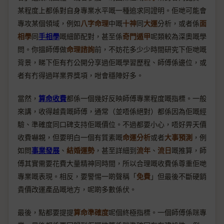
某程度上都係對自身專業水平嘅一種追求同證明。佢哋可能會
專攻某個領域，例如
八字命理
中嘅
十神
同
大運
分析，或者係
面
相學
同
手相學
嘅細節配對，甚至係
奇門遁甲
呢類較為深奧嘅學
問。你搵師傅做
命理諮詢
前，不妨花多少少時間研究下佢哋嘅
背景，睇下佢有冇公開分享過佢嘅學習歷程、師傅係邊位，或
者有冇得過咩業界獎項，咁會穩陣好多。
當然，
算命收費
都係一個幾好反映師傅專業程度嘅指標。一般
來講，收得越貴嘅師傅，通常（並唔係絕對）都係因為佢嘅經
驗、準確度同口碑支持佢嘅價位。不過都要小心，唔好畀天價
收費嚇親，但要明白一個有質素嘅
命運分析
或者
大事預測
，例
如問
事業發展
、
結婚運勢
，甚至詳細到
流年
、
流日
嘅推算，師
傅其實需要花費大量精神同時間，所以合理嘅收費係尊重佢哋
專業嘅表現。相反，要警惕一啲聲稱「
免費
」但最後不斷硬銷
貴價改運產品嘅地方，呢啲多數係伏。
最後，點都要提提
算命準確度
呢個終極指標。一個師傅係咪專