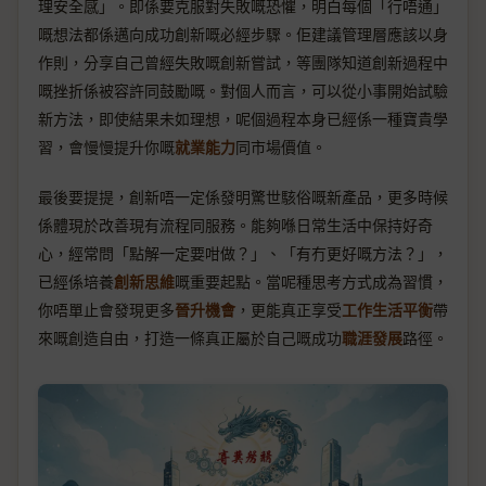
理安全感」。即係要克服對失敗嘅恐懼，明白每個「行唔通」
嘅想法都係邁向成功創新嘅必經步驟。佢建議管理層應該以身
作則，分享自己曾經失敗嘅創新嘗試，等團隊知道創新過程中
嘅挫折係被容許同鼓勵嘅。對個人而言，可以從小事開始試驗
新方法，即使結果未如理想，呢個過程本身已經係一種寶貴學
習，會慢慢提升你嘅
就業能力
同市場價值。
最後要提提，創新唔一定係發明驚世駭俗嘅新產品，更多時候
係體現於改善現有流程同服務。能夠喺日常生活中保持好奇
心，經常問「點解一定要咁做？」、「有冇更好嘅方法？」，
已經係培養
創新思維
嘅重要起點。當呢種思考方式成為習慣，
你唔單止會發現更多
晉升機會
，更能真正享受
工作生活平衡
帶
來嘅創造自由，打造一條真正屬於自己嘅成功
職涯發展
路徑。