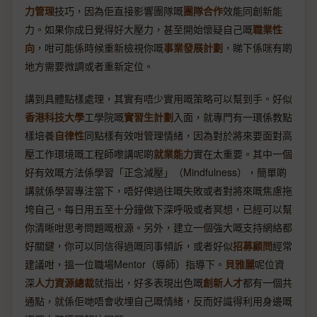
力管理
技巧，因為佢直接影響團隊嘅
團隊合作
效能同創新能
力。如果你成日覺得好大壓力，甚至開始懷疑自己嘅
職業性
向
，咁可能係時候重新檢視你嘅
事業發展計劃
，睇下係咪有啲
地方需要微調或者重新定位。
講到具體點樣處理，其實有唔少實用嘅策略可以幫到手。好似
香港科技大學
工學院嘅
實習生計劃
入面，就專門有一環係教點
樣培養
自律性
同點樣有效咁管理情緒，因為對於將來要面對高
壓工作環境嘅工程師嚟講呢啲
就業能力
實在太重要。其中一個
好有效嘅方法係學習「正念減壓」（Mindfulness），簡單啲
講就係學習專注當下，唔好俾過往嘅失敗或者對將來嘅焦慮拖
垮自己。每日用五至十分鐘做下深呼吸或者冥想，已經可以幫
你清晰咁思考問題嘅根源。另外，建立一個強大嘅支持網絡都
好關鍵，你可以同信得過嘅同事傾訴，或者好似
招募顧問
經常
建議咁，搵一位職場Mentor（導師）指導下。
貝雅麗
呢位資
深
人力資源總裁
就指出，好多表現出色嘅
創新人才
都有一個共
通點，就係佢哋唔會收埋自己嘅情緒，反而好識得利用身邊嘅