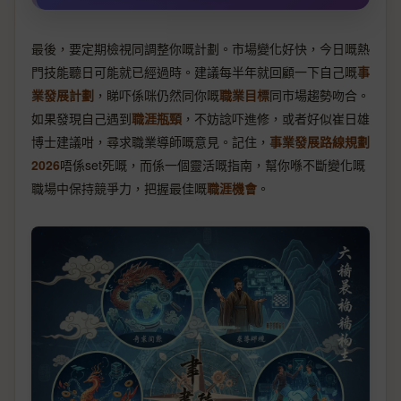
最後，要定期檢視同調整你嘅計劃。市場變化好快，今日嘅熱
門技能聽日可能就已經過時。建議每半年就回顧一下自己嘅
事
業發展計劃
，睇吓係咪仍然同你嘅
職業目標
同市場趨勢吻合。
如果發現自己遇到
職涯瓶頸
，不妨諗吓進修，或者好似崔日雄
博士建議咁，尋求職業導師嘅意見。記住，
事業發展路線規劃
2026
唔係set死嘅，而係一個靈活嘅指南，幫你喺不斷變化嘅
職場中保持競爭力，把握最佳嘅
職涯機會
。