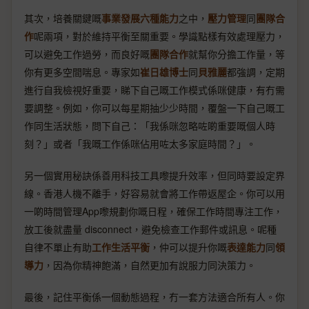
其次，培養關鍵嘅
事業發展六種能力
之中，
壓力管理
同
團隊合
作
呢兩項，對於維持平衡至關重要。學識點樣有效處理壓力，
可以避免工作過勞，而良好嘅
團隊合作
就幫你分擔工作量，等
你有更多空間喘息。專家如
崔日雄博士
同
貝雅麗
都強調，定期
進行自我檢視好重要，睇下自己嘅工作模式係咪健康，有冇需
要調整。例如，你可以每星期抽少少時間，覆盤一下自己嘅工
作同生活狀態，問下自己：「我係咪忽略咗啲重要嘅個人時
刻？」或者「我嘅工作係咪佔用咗太多家庭時間？」。
另一個實用秘訣係善用科技工具嚟提升效率，但同時要設定界
線。香港人機不離手，好容易就會將工作帶返屋企。你可以用
一啲時間管理App嚟規劃你嘅日程，確保工作時間專注工作，
放工後就盡量 disconnect，避免檢查工作郵件或訊息。呢種
自律不單止有助
工作生活平衡
，仲可以提升你嘅
表達能力
同
領
導力
，因為你精神飽滿，自然更加有說服力同決策力。
最後，記住平衡係一個動態過程，冇一套方法適合所有人。你