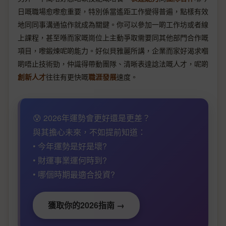
日嘅職場愈嚟愈重要，特別係當遙距工作變得普遍，點樣有效
地同同事溝通協作就成為關鍵。你可以參加一啲工作坊或者線
上課程，甚至喺而家嘅崗位上主動爭取需要同其他部門合作嘅
項目，嚟鍛煉呢啲能力。好似貝雅麗所講，企業而家好渴求嗰
啲唔止技術勁，仲識得帶動團隊、清晰表達諗法嘅人才，呢啲
創新人才
往往有更快嘅
職涯發展
速度。
😰 2026年運勢會更好還是更差？
與其擔心未來，不如提前知道：
• 今年運勢是好是壞?
• 財運事業運何時到?
• 哪個時期最適合投資?
獲取你的2026指南 →