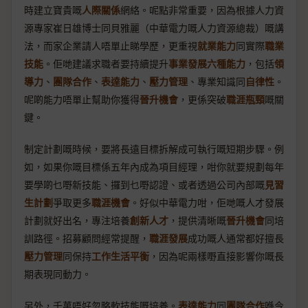
時建立寶貴嘅
人際關係
網絡。呢點非常重要，因為根據人力資
源專家崔日雄博士同貝雅麗（中華電力嘅人力資源總裁）嘅講
法，而家企業請人唔單止睇學歷，更重視
就業能力
同實際
職業
技能
。佢哋建議求職者要持續提升
事業發展六種能力
，包括
領
導力
、
團隊合作
、
表達能力
、
壓力管理
、專業知識同
自律性
。
呢啲能力唔單止幫助你獲得
晉升機會
，更係突破
職涯瓶頸
嘅關
鍵。
制定計劃嘅時候，要將長遠目標拆解成可執行嘅短期步驟。例
如，如果你嘅目標係五年內成為項目經理，咁你就要規劃每年
要學啲乜嘢新技能、攞到乜嘢認證、或者透過公司內部嘅
見習
生計劃
爭取更多
職涯機會
。好似中華電力咁，佢哋嘅人才發展
計劃就好出名，專注培養
創新人才
，提供清晰嘅
晉升機會
同培
訓路徑。招募顧問經常提醒，
職涯發展
成功嘅人通常都好擅長
壓力管理
同保持
工作生活平衡
，因為呢兩樣嘢直接影響你嘅長
期表現同動力。
另外，千萬唔好忽略軟技能嘅培養。
表達能力
同
團隊合作
喺今