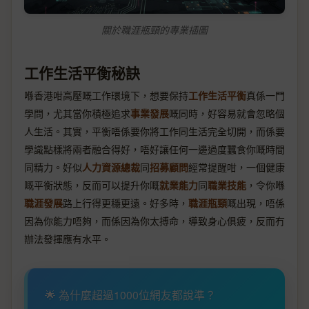
關於職涯瓶頸的專業插圖
工作生活平衡秘訣
喺香港咁高壓嘅工作環境下，想要保持
工作生活平衡
真係一門
學問，尤其當你積極追求
事業發展
嘅同時，好容易就會忽略個
人生活。其實，平衡唔係要你將工作同生活完全切開，而係要
學識點樣將兩者融合得好，唔好讓任何一邊過度蠶食你嘅時間
同精力。好似
人力資源總裁
同
招募顧問
經常提醒咁，一個健康
嘅平衡狀態，反而可以提升你嘅
就業能力
同
職業技能
，令你喺
職涯發展
路上行得更穩更遠。好多時，
職涯瓶頸
嘅出現，唔係
因為你能力唔夠，而係因為你太搏命，導致身心俱疲，反而冇
辦法發揮應有水平。
🌟 為什麼超過1000位網友都說準？