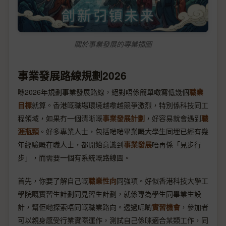
關於事業發展的專業插圖
事業發展路線規劃2026
喺2026年規劃事業發展路線，絕對唔係簡單噉寫低幾個
職業
目標
就算。香港嘅職場環境越嚟越競爭激烈，特別係科技同工
程領域，如果冇一個清晰嘅
事業發展計劃
，好容易就會遇到
職
涯瓶頸
。好多專業人士，包括啱啱畢業嘅大學生同埋已經有幾
年經驗嘅在職人士，都開始意識到
事業發展
唔再係「見步行
步」，而需要一個有系統嘅路線圖。
首先，你要了解自己嘅
職業性向
同強項。好似香港科技大學工
學院嘅實習生計劃同見習生計劃，就係專為學生同畢業生設
計，幫佢哋探索唔同嘅職業路向。透過呢啲
實習機會
，參加者
可以親身感受行業實際運作，測試自己係咪適合某類工作，同