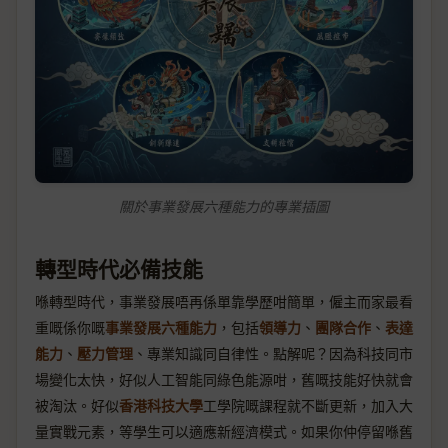
關於事業發展六種能力的專業插圖
轉型時代必備技能
喺轉型時代，事業發展唔再係單靠學歷咁簡單，僱主而家最看
重嘅係你嘅
事業發展六種能力
，包括
領導力
、
團隊合作
、
表達
能力
、
壓力管理
、專業知識同自律性。點解呢？因為科技同市
場變化太快，好似人工智能同綠色能源咁，舊嘅技能好快就會
被淘汰。好似
香港科技大學
工學院嘅課程就不斷更新，加入大
量實戰元素，等學生可以適應新經濟模式。如果你仲停留喺舊