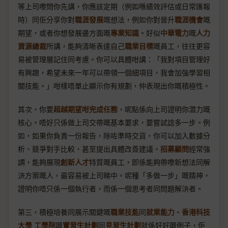
等上司嚟問你先講，你應該定期（例如喺績效評估或日常匯報
時）同佢分享你對
職涯發展
嘅想法，例如你對晉升
職涯機會
嘅
期望，或者你想發展邊方面嘅
專業知識
。好似
中華電力
嘅
人力
資源總裁
所講，能夠清晰表達自己
職業目標
嘅員工，往往更容
易被管理層記住同考慮。你可以具體咁講：「我對項目管理好
有興趣，希望未來一年可以帶領一個細項目，我會加強學習相
關技能。」咁樣唔單止顯示你有規劃，仲表現出你嘅積極性。
其次，你要
超越期望咁完成任務
，呢點係向上司證明你潛力嘅
核心。唔好只係做上司交帶嘅基本要求，要嘗試諗多一步。例
如，如果你負責一份報告，除咗準時交貨，你可以加入數據分
析、競爭對手比較，甚至提出具體改善建議。
招募顧問
經常強
調，能夠展現
創新人才
特質嘅員工，即係能夠帶嚟新想法同解
決方案嘅人，最容易被上司睇中。呢種「多做一步」嘅精神，
證明你唔只係一個執行者，而係一個思考者同問題解決者。
第三，積極培養同展示關鍵嘅
職業技能
同
就業能力
。
香港科技
大學
工學院
嘅
實習生計劃
同
見習生計劃
就係好好嘅例子，佢