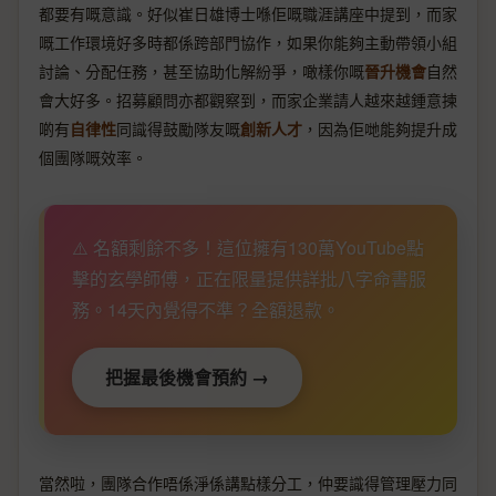
都要有嘅意識。好似崔日雄博士喺佢嘅職涯講座中提到，而家
嘅工作環境好多時都係跨部門協作，如果你能夠主動帶領小組
討論、分配任務，甚至協助化解紛爭，噉樣你嘅
晉升機會
自然
會大好多。招募顧問亦都觀察到，而家企業請人越來越鍾意揀
啲有
自律性
同識得鼓勵隊友嘅
創新人才
，因為佢哋能夠提升成
個團隊嘅效率。
⚠️ 名額剩餘不多！這位擁有130萬YouTube點
擊的玄學師傅，正在限量提供詳批八字命書服
務。14天內覺得不準？全額退款。
把握最後機會預約 →
當然啦，團隊合作唔係淨係講點樣分工，仲要識得管理壓力同