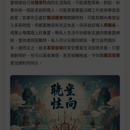
要根據自己嘅
職業性向
同生活階段，不斷調整策略。例如，如
果你係一個追求創新嘅人，可能更需要靈活嘅工作安排嚟激發
創意；如果你正處於
職涯機會
嘅關鍵時刻，可能短期內需要投
入多啲時間，但都要確保有充足休息。保持良好嘅
人際關係
，
唔單止喺職場上好重要，喺私人生活中亦都係支援你嘅重要網
絡，當你遇到困難時，有人可以分擔同傾訴，壓力自然細好
多。總而言之，追求
事業發展
同享受豐富生活並唔矛盾，只要
規劃得好，你可以兩者兼得，甚至相輔相成，令你嘅
職涯發展
更加順利同持久。