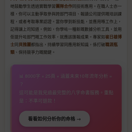
哋鼓勵學生透過實戰學習
團隊合作
同技術應用。在職人士亦一
樣，你可以主動爭取參與跨部門項目、報讀公司提供嘅培訓課
程，或者考取專業認證。當你學到新技能，並應用喺工作上，
記得讓上司知道。例如，你學咗一種新嘅數據分析工具，並用
佢提升咗部門嘅工作效率，就應該匯報成果。專家如
崔日雄博
士
同
貝雅麗
都指出，持續學習同應用新知識，係打破
職涯瓶
頸
、保持競爭力嘅關鍵。
📊 8000字 × 25頁 × 涵蓋未來10年流年分析 =
？
這可能是我見過最完整的八字命書服務。重點
是：不準可退款！
看看如何分析你的命格 →