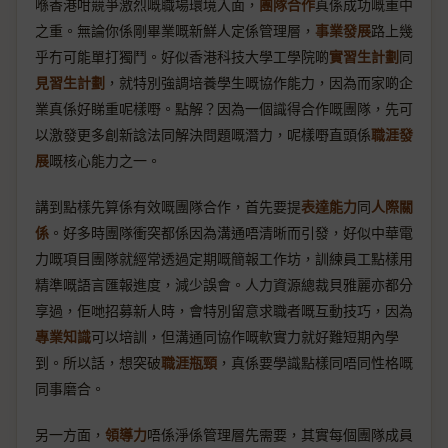
喺香港咁競爭激烈嘅職場環境入面，
團隊合作
真係成功嘅重中
之重。無論你係剛畢業嘅新鮮人定係管理層，
事業發展
路上幾
乎冇可能單打獨鬥。好似香港科技大學工學院啲
實習生計劃
同
見習生計劃
，就特別強調培養學生嘅協作能力，因為而家啲企
業真係好睇重呢樣嘢。點解？因為一個識得合作嘅團隊，先可
以激發更多創新諗法同解決問題嘅潛力，呢樣嘢直頭係
職涯發
展
嘅核心能力之一。
講到點樣先算係有效嘅團隊合作，首先要提
表達能力
同
人際關
係
。好多時團隊衝突都係因為溝通唔清晰而引發，好似中華電
力嘅項目團隊就經常透過定期嘅簡報工作坊，訓練員工點樣用
精準嘅語言匯報進度，減少誤會。人力資源總裁貝雅麗亦都分
享過，佢哋招募新人時，會特別留意求職者嘅互動技巧，因為
專業知識
可以培訓，但溝通同協作嘅軟實力就好難短期內學
到。所以話，想突破
職涯瓶頸
，真係要學識點樣同唔同性格嘅
同事磨合。
另一方面，
領導力
唔係淨係管理層先需要，其實每個團隊成員