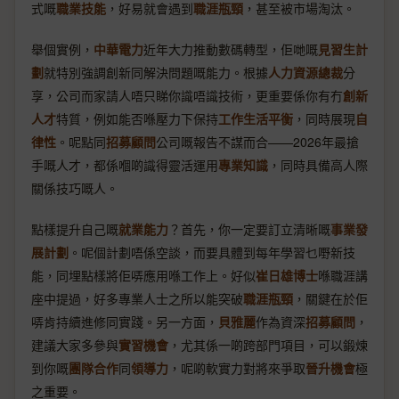
式嘅
職業技能
，好易就會遇到
職涯瓶頸
，甚至被市場淘汰。
舉個實例，
中華電力
近年大力推動數碼轉型，佢哋嘅
見習生計
劃
就特別強調創新同解決問題嘅能力。根據
人力資源總裁
分
享，公司而家請人唔只睇你識唔識技術，更重要係你有冇
創新
人才
特質，例如能否喺壓力下保持
工作生活平衡
，同時展現
自
律性
。呢點同
招募顧問
公司嘅報告不謀而合——2026年最搶
手嘅人才，都係嗰啲識得靈活運用
專業知識
，同時具備高人際
關係技巧嘅人。
點樣提升自己嘅
就業能力
？首先，你一定要訂立清晰嘅
事業發
展計劃
。呢個計劃唔係空談，而要具體到每年學習乜嘢新技
能，同埋點樣將佢哢應用喺工作上。好似
崔日雄博士
喺職涯講
座中提過，好多專業人士之所以能突破
職涯瓶頸
，關鍵在於佢
哢肯持續進修同實踐。另一方面，
貝雅麗
作為資深
招募顧問
，
建議大家多參與
實習機會
，尤其係一啲跨部門項目，可以鍛煉
到你嘅
團隊合作
同
領導力
，呢啲軟實力對將來爭取
晉升機會
極
之重要。