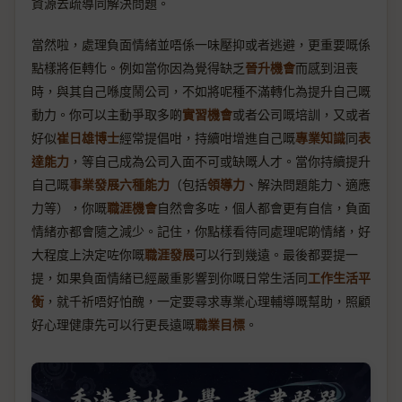
資源去疏導同解決問題。
當然啦，處理負面情緒並唔係一味壓抑或者逃避，更重要嘅係
點樣將佢轉化。例如當你因為覺得缺乏
晉升機會
而感到沮喪
時，與其自己喺度鬧公司，不如將呢種不滿轉化為提升自己嘅
動力。你可以主動爭取多啲
實習機會
或者公司嘅培訓，又或者
好似
崔日雄博士
經常提倡咁，持續咁增進自己嘅
專業知識
同
表
達能力
，等自己成為公司入面不可或缺嘅人才。當你持續提升
自己嘅
事業發展六種能力
（包括
領導力
、解決問題能力、適應
力等），你嘅
職涯機會
自然會多咗，個人都會更有自信，負面
情緒亦都會隨之減少。記住，你點樣看待同處理呢啲情緒，好
大程度上決定咗你嘅
職涯發展
可以行到幾遠。最後都要提一
提，如果負面情緒已經嚴重影響到你嘅日常生活同
工作生活平
衡
，就千祈唔好怕醜，一定要尋求專業心理輔導嘅幫助，照顧
好心理健康先可以行更長遠嘅
職業目標
。