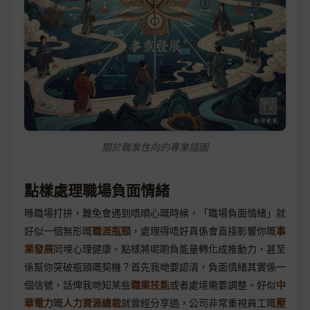
關於職業性向的專業插圖
點樣處理職場負面情緒
喺職場打拼，難免會遇到唔順心嘅時候，「職場負面情緒」就
好似一個無形嘅
職涯瓶頸
，處理得唔好真係會直接影響你嘅
事
業發展
同埋心理健康。點樣將呢啲負能量轉化成推動力，甚至
係幫你突破瓶頸嘅契機？首先我哋要認清，負面情緒其實係一
個信號，話俾我哋知某些
職業技能
或者處境需要調整。好似
中
華電力
嘅
人力資源總裁
就曾經分享過，公司非常重視員工嘅
壓