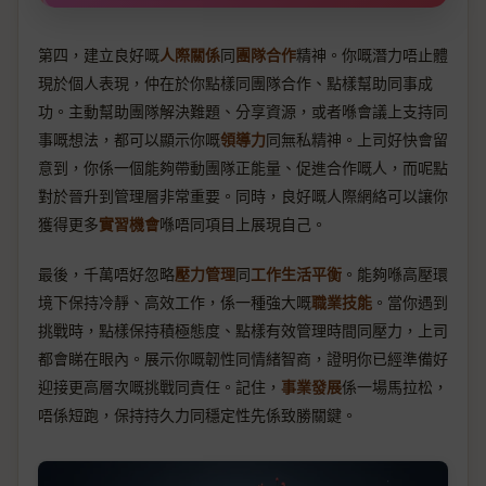
第四，建立良好嘅
人際關係
同
團隊合作
精神。你嘅潛力唔止體
現於個人表現，仲在於你點樣同團隊合作、點樣幫助同事成
功。主動幫助團隊解決難題、分享資源，或者喺會議上支持同
事嘅想法，都可以顯示你嘅
領導力
同無私精神。上司好快會留
意到，你係一個能夠帶動團隊正能量、促進合作嘅人，而呢點
對於晉升到管理層非常重要。同時，良好嘅人際網絡可以讓你
獲得更多
實習機會
喺唔同項目上展現自己。
最後，千萬唔好忽略
壓力管理
同
工作生活平衡
。能夠喺高壓環
境下保持冷靜、高效工作，係一種強大嘅
職業技能
。當你遇到
挑戰時，點樣保持積極態度、點樣有效管理時間同壓力，上司
都會睇在眼內。展示你嘅韌性同情緒智商，證明你已經準備好
迎接更高層次嘅挑戰同責任。記住，
事業發展
係一場馬拉松，
唔係短跑，保持持久力同穩定性先係致勝關鍵。