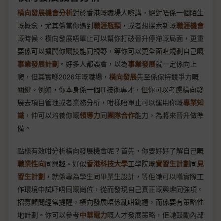
橫向發展機會分析
對於香港嘅職場人嚟講，絕對唔係一個陌生
嘅概念，尤其係當你遇到
職涯瓶頸
，或者想探索新嘅
職涯機會
嘅時候。橫向發展唔單止可以幫你打破晉升停滯嘅局面，更重
要係可以擴闊你嘅技能同視野，等你可以更全面咁規劃自己嘅
事業發展計劃
。好多人都誤會，以為
事業發展
就一定係向上
爬，但其實喺2026年嘅職場，
橫向發展
先至係保持競爭力嘅
關鍵。例如，你本身係一個IT技術專才，但你可以考慮橫向發
展去項目管理或者業務分析，咁樣唔單止可以運用你嘅
專業知
識
，仲可以培養你嘅
領導力
同
團隊合作
能力，為將來晉升做準
備。
點樣有效咁分析橫向發展機會呢？首先，你要好好了解自己嘅
職業性向
同興趣。好似
香港科技大學
工學院嘅
實習生計劃
同
見
習生計劃
，就係專為學生同畢業生設計，等佢哋可以喺實際工
作環境中試吓唔同嘅崗位，從而發現自己真正嘅興趣同強項。
招募顧問經常提醒，橫向發展唔係亂咁跳槽，而係要有策略性
地計劃。你可以參考
中華電力
嘅人才發展策略，佢哋鼓勵內部