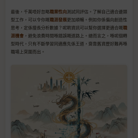
最後，千萬唔好忽略
職業性向
測試同評估。了解自己適合邊類
型工作，可以令你嘅
職涯發展
更加順暢。例如你係偏向創造性
思考，定係擅長分析數據？呢啲資訊可以幫你選擇更適合嘅
職
涯機會
，避免浪費時間喺錯誤嘅道路上。總而言之，喺呢個轉
型時代，只有不斷學習同適應先係王道，齋靠舊資歷好難再喺
職場上突圍而出。