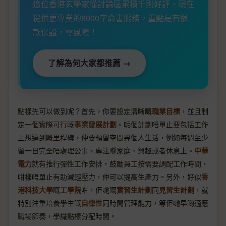
這位香港玄學家從討論區累積千則好評，現在
提供更專業的8000字命書服務。重點是有退
款保證，零風險！
了解為何大家都推薦 →
點樣先可以做到呢？首先，你要設定清晰嘅
職業目標
，並且制
定一個實際可行嘅
事業發展計劃
。呢個計劃唔單止要包括工作
上想達到嘅里程碑，仲要預留空間畀個人生活，例如每週至少
留一日完全唔處理公事，專注喺家庭、興趣或者休息上。
中華
電力
就有推行彈性工作安排，鼓勵員工按需要調配工作時間，
咁樣唔單止有助減輕壓力，仲可以提高生產力。另外，好似
香
港科技大學
嘅
工學院
咁，佢哋嘅
實習生計劃
同
見習生計劃
，就
特別注重培養學生嘅
自律性
同時間管理能力，等佢哋早啲適應
職場節奏，學識點樣分配時間。