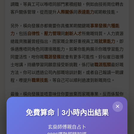
調職，等員工可以喺唔同部門累積經驗，例如由技術崗位轉去
客戶關係管理，從而提升
人際關係
同
表達能力
呢啲軟技能。
另外，橫向發展亦都需要你具備某啲關鍵嘅
事業發展六種能
力
，包括
自律性
、
壓力管理
同
創新人才
所需嘅特質。人力資源
總裁貝雅麗曾經指出，而家嘅企業好重視員工嘅
就業能力
，即
係適應唔同角色同環境嘅能力。如果你能夠展示你嘅學習能力
同靈活性，咁你嘅
職涯發展
就會有更多可能性。好似崔日雄博
士咁講，持續學習同願意接受新挑戰，係打破
職涯瓶頸
最好嘅
方法。你可以透過公司內部嘅培訓計劃，或者自己報讀一啲課
程，嚟提升
職業技能
，等自己可以順利過渡到新嘅崗位。
最後，橫向發展並唔意味住你要放棄而家嘅專業，反而係幫你
建立一個更全面嘅技能組合。例如，你係一個市場專員，你可
×
以橫向發展去學習數據分析，咁樣你就可以將市場洞察同數據
免費算命｜3小時內出結果
結合，創造更大嘅價值。呢種
晉升機會
可能唔係即刻帶來職位
上升，但絕對會增強你嘅
職業目標
達成機會。記住，保持
工作
玄燊師傅親自占卜
生活平衡
都好重要，橫向發展應該係一個令你事業同個人成長