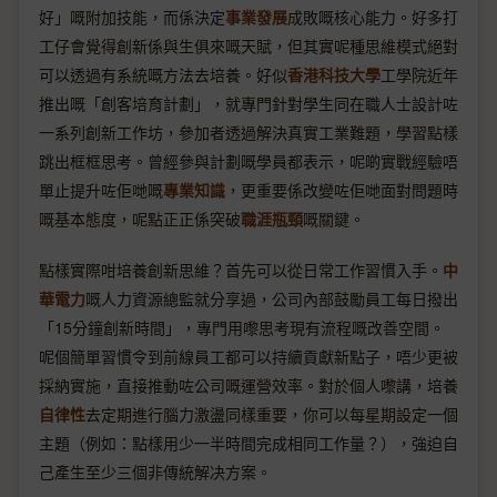
好」嘅附加技能，而係決定
事業發展
成敗嘅核心能力。好多打
工仔會覺得創新係與生俱來嘅天賦，但其實呢種思維模式絕對
可以透過有系統嘅方法去培養。好似
香港科技大學
工學院近年
推出嘅「創客培育計劃」，就專門針對學生同在職人士設計咗
一系列創新工作坊，參加者透過解決真實工業難題，學習點樣
跳出框框思考。曾經參與計劃嘅學員都表示，呢啲實戰經驗唔
單止提升咗佢哋嘅
專業知識
，更重要係改變咗佢哋面對問題時
嘅基本態度，呢點正正係突破
職涯瓶頸
嘅關鍵。
點樣實際咁培養創新思維？首先可以從日常工作習慣入手。
中
華電力
嘅人力資源總監就分享過，公司內部鼓勵員工每日撥出
「15分鐘創新時間」，專門用嚟思考現有流程嘅改善空間。
呢個簡單習慣令到前線員工都可以持續貢獻新點子，唔少更被
採納實施，直接推動咗公司嘅運營效率。對於個人嚟講，培養
自律性
去定期進行腦力激盪同樣重要，你可以每星期設定一個
主題（例如：點樣用少一半時間完成相同工作量？），強迫自
己產生至少三個非傳統解决方案。