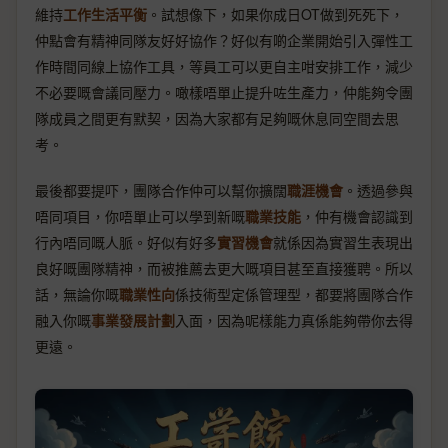
維持
工作生活平衡
。試想像下，如果你成日OT做到死死下，
仲點會有精神同隊友好好協作？好似有啲企業開始引入彈性工
作時間同線上協作工具，等員工可以更自主咁安排工作，減少
不必要嘅會議同壓力。噉樣唔單止提升咗生產力，仲能夠令團
隊成員之間更有默契，因為大家都有足夠嘅休息同空間去思
考。
最後都要提吓，團隊合作仲可以幫你擴闊
職涯機會
。透過參與
唔同項目，你唔單止可以學到新嘅
職業技能
，仲有機會認識到
行內唔同嘅人脈。好似有好多
實習機會
就係因為實習生表現出
良好嘅團隊精神，而被推薦去更大嘅項目甚至直接獲聘。所以
話，無論你嘅
職業性向
係技術型定係管理型，都要將團隊合作
融入你嘅
事業發展計劃
入面，因為呢樣能力真係能夠帶你去得
更遠。